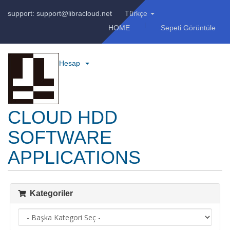
support: support@libracloud.net
Türkçe
HOME
Sepeti Görüntüle
Hesap
CLOUD HDD
SOFTWARE
APPLICATIONS
Kategoriler