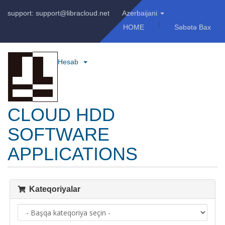
support: support@libracloud.net
Azerbaijani
HOME
Səbətə Bax
Hesab
CLOUD HDD
SOFTWARE
APPLICATIONS
Kateqoriyalar