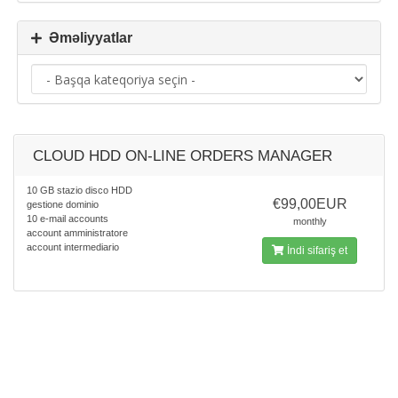
Əməliyyatlar
CLOUD HDD ON-LINE ORDERS MANAGER
10 GB stazio disco HDD
€99,00EUR
gestione dominio
10 e-mail accounts
monthly
account amministratore
account intermediario
İndi sifariş et