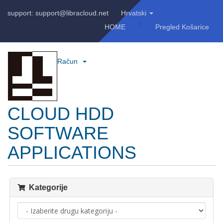
support: support@libracloud.net
Hrvatski
HOME
Pregled Košarice
Račun
CLOUD HDD
SOFTWARE
APPLICATIONS
Kategorije