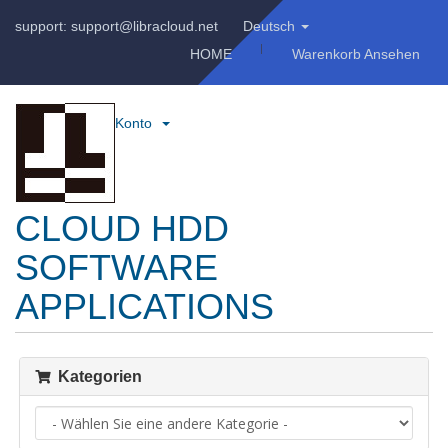
support: support@libracloud.net
Deutsch
HOME
Warenkorb Ansehen
Konto
CLOUD HDD
SOFTWARE
APPLICATIONS
Kategorien