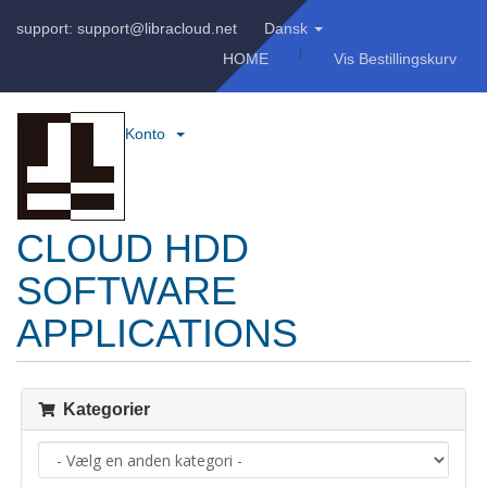
support: support@libracloud.net
Dansk
HOME
Vis Bestillingskurv
Konto
CLOUD HDD
SOFTWARE
APPLICATIONS
Kategorier