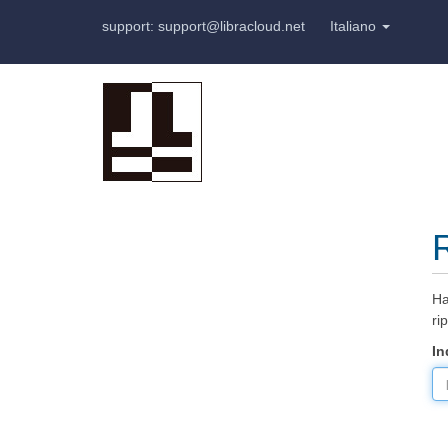
support: support@libracloud.net
Italiano
Ha
rip
In