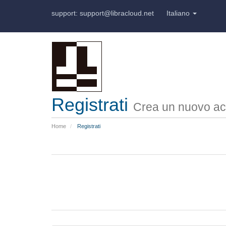
support: support@libracloud.net
Italiano
Registrati
Crea un nuovo ac
Home
Registrati