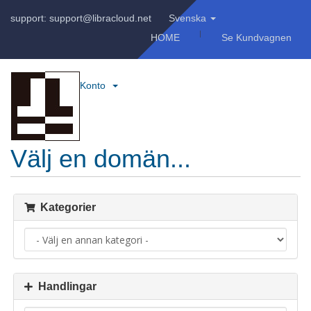
support: support@libracloud.net
Svenska
HOME
Se Kundvagnen
Konto
Välj en domän...
Kategorier
Handlingar