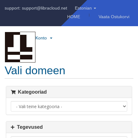
support: support@libracloud.net
Estonian
HOME
Vaata Ostukorvi
Konto
Vali domeen
Kategooriad
Tegevused