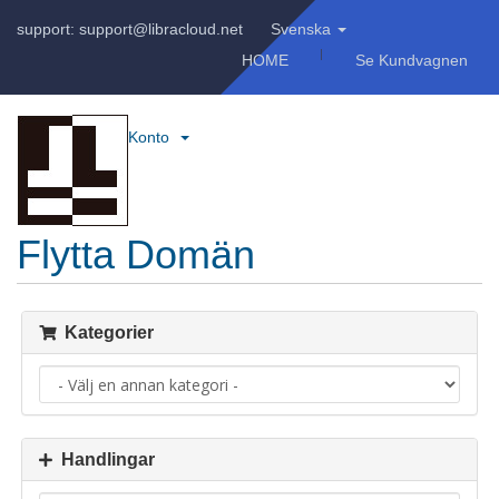
support: support@libracloud.net
Svenska
HOME
Se Kundvagnen
Konto
Flytta Domän
Kategorier
Handlingar